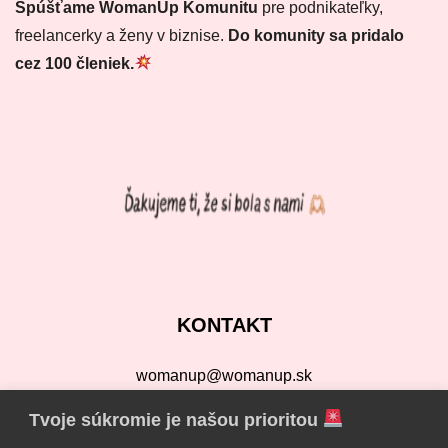
Spúšťame WomanUp Komunitu
pre podnikateľky,
freelancerky a ženy v biznise.
Do komunity sa pridalo
cez 100 členiek.
KONTAKT
womanup@womanup.sk
Školská 1579/70
Tvoje súkromie je našou prioritou
900 42 Dunajská Lužná