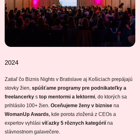
2024
Zatiaľ čo Biznis Nights v Bratislave aj Košiciach prepájajú
stovky žien,
spúšťame programy pre podnikateľky a
freelancerky
s
top mentormi a lektormi
, do ktorých sa
prihlásilo 100+ žien.
Oceňujeme ženy v biznise
na
WomanUp Awards,
kde porota zložená z CEOs a
expertov vyhlási
víťazky 5 rôznych kategórií
na
slávnostnom galavečere.