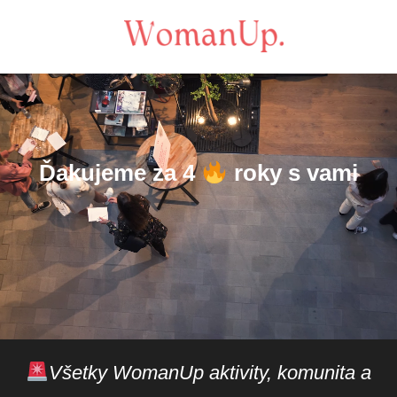
Ďakujeme za 4
roky s vami
Všetky WomanUp aktivity, komunita a