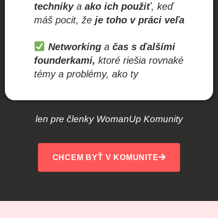
techniky
a
ako ich použiť
,
keď
máš pocit,
že
je toho v práci veľa
Networking
a
čas s ďalšími
founderkami,
ktoré riešia rovnaké
témy a problémy, ako ty
len pre členky WomanUp Komunity
CHCEM BYŤ V KOMUNITE