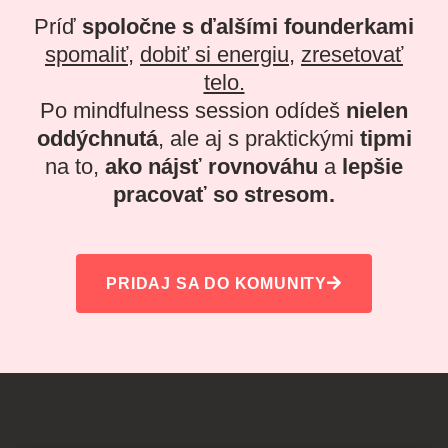
Príď
spoločne s ďalšími founderkami
spomaliť
,
dobiť si energiu
,
zresetovať
telo.
Po mindfulness session odídeš
nielen
oddýchnutá
, ale aj s praktickými
tipmi
na to,
ako
nájsť rovnováhu
a
lepšie
pracovať so stresom.
PRIDAJ SA DO KOMUNITY