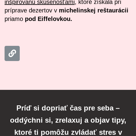
inšpirovanú skúsenosťami
, ktoré získala pri
príprave dezertov v
michelinskej reštaurácii
priamo
pod Eiffelovkou.
Príď si dopriať čas pre seba –
oddýchni si, zrelaxuj a objav tipy,
ktoré ti pomôžu zvládať stres v