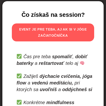
Čo získaš na session?
EVENT JE PRE TEBA, AJ AK SI V JÓGE
ZAČIATOČNÍČKA
Čas pre teba
spomaliť
,
dobiť
baterky
a
reštartovať
telo aj
Zažiješ
dýchacie cvičenia, jóga
flow
a
vedenú meditáciu,
pri
ktorých sa
uvoľníš
a
oddýchneš si
Konkrétne
mindfulness