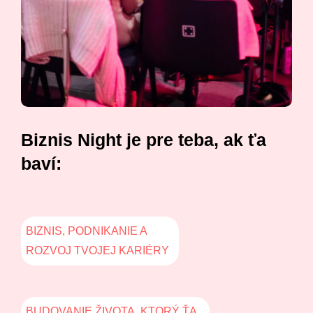
Biznis Night je pre teba, ak ťa
baví:
BIZNIS, PODNIKANIE A
ROZVOJ TVOJEJ KARIÉRY
BUDOVANIE ŽIVOTA, KTORÝ ŤA